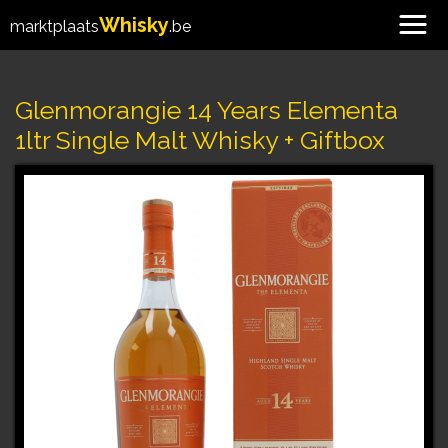
Whisky
marktplaats
.be
Glenmorangie 14 Years Elementa
1ltr Single Malt Whisky + Giftbox