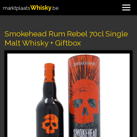
Whisky
marktplaats
.be
Smokehead Rum Rebel 70cl Single
Malt Whisky + Giftbox