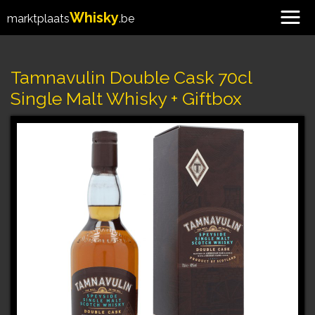
Whisky
marktplaats
.be
Tamnavulin Double Cask 70cl
Single Malt Whisky + Giftbox