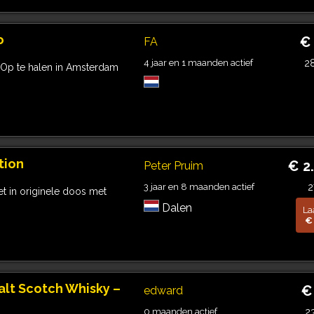
o
€
FA
4 jaar en 1 maanden actief
2
 Op te halen in Amsterdam
tion
€ 2
Peter Pruim
3 jaar en 8 maanden actief
2
t in originele doos met
Dalen
La
€
alt Scotch Whisky –
€
edward
0 maanden actief
2