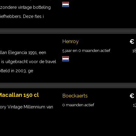
zondere vintage botteling
iefhebbers. Deze fles i
€
Henroy
5 jaar en 0 maanden actief
1
lan Elegancia 1991, een
 is uitgebracht voor de travel
otteld in 2003, ge
Macallan 150 cl
€
Boeckaerts
0 maanden actief
1
tory Vintage Millennium van