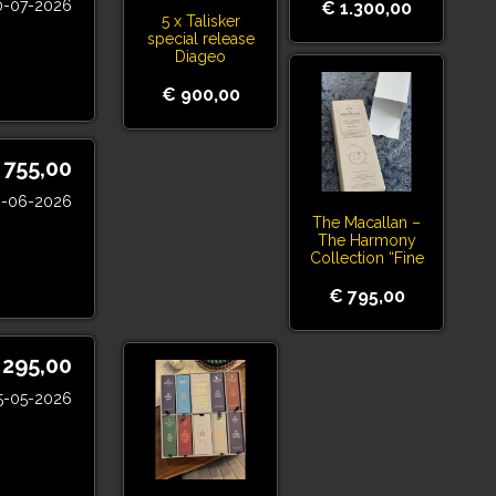
0-07-2026
€ 1.300,00
5 x Talisker
special release
Diageo
€ 900,00
 755,00
6-06-2026
The Macallan –
The Harmony
Collection “Fine
Cacao” (Travel
Exclusive)
€ 795,00
 295,00
5-05-2026