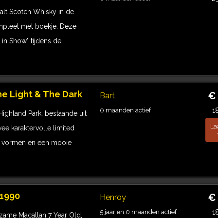
alt Scotch Whisky in de
ompleet met boekje. Deze
in Show" tijdens de
he Light & The Dark
€
Bart
0 maanden actief
1
ighland Park, bestaande uit
La
ee karaktervolle limited
st vormen en een mooie
 1990
€
Henroy
5 jaar en 0 maanden actief
1
zame Macallan 7 Year Old,