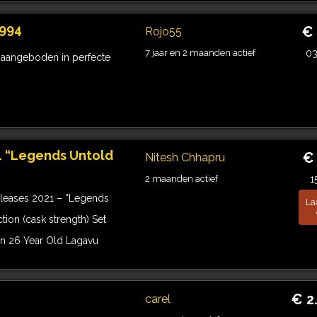
1994
€
Rojo55
7 jaar en 2 maanden actief
0
4 aangeboden in perfecte
1 “Legends Untold
€
Nitesh Chhapru
2 maanden actief
1
leases 2021 – “Legends
La
ion (cask strength) Set
in 26 Year Old Lagavu
€ 2
carel