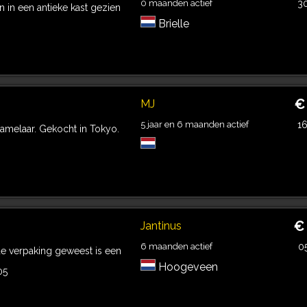
0 maanden actief
3
n in een antieke kast gezien
Brielle
€
MJ
5 jaar en 6 maanden actief
1
zamelaar. Gekocht in Tokyo.
€
Jantinus
6 maanden actief
0
de verpaking geweest is een
Hoogeveen
05