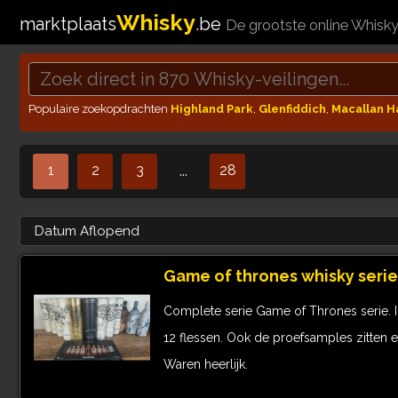
Whisky
marktplaats
.be
De grootste online Whisk
Populaire zoekopdrachten
Highland Park
,
Glenfiddich
,
Macallan 
1
2
3
28
...
Game of thrones whisky serie
Complete serie Game of Thrones serie. 
12 flessen. Ook de proefsamples zitten erb
Waren heerlijk.