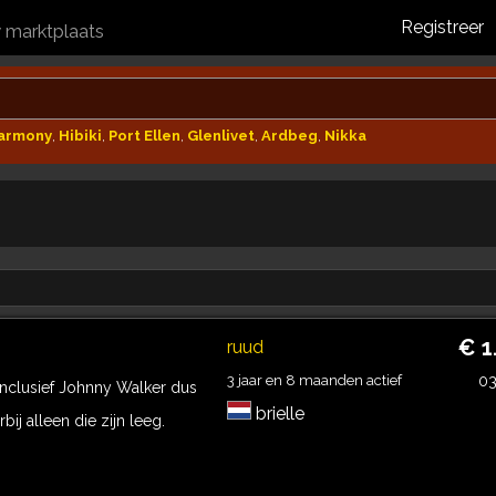
Registreer
y marktplaats
Harmony
,
Hibiki
,
Port Ellen
,
Glenlivet
,
Ardbeg
,
Nikka
€ 1
ruud
3 jaar en 8 maanden actief
0
Inclusief Johnny Walker dus
brielle
ij alleen die zijn leeg.