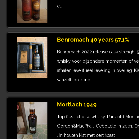
cl.
Benromach 40 years 57.1%
Benromach 2022 release cask strenght 5
whisky voor bijzondere momenten of ve
afhalen, eventueel levering in overleg. Kis
vanzelfsprekend i
Mortlach 1949
Top fles schotse whisky. Rare old Mortl
Gordon&MacPhail. Gebotteld in 2001. On
. In houten kist met certificaat