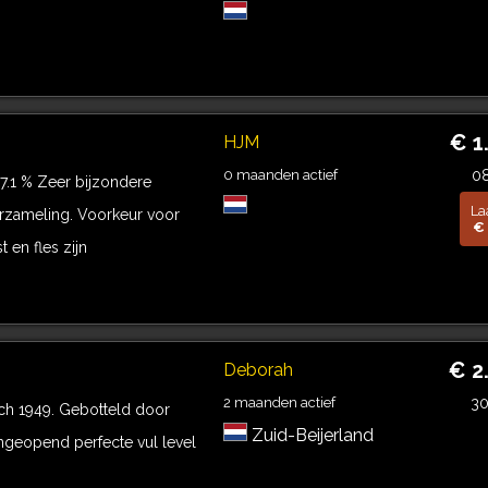
€ 1
HJM
0 maanden actief
0
7.1 % Zeer bijzondere
La
rzameling. Voorkeur voor
€ 
t en fles zijn
€ 2
Deborah
2 maanden actief
3
ach 1949. Gebotteld door
Zuid-Beijerland
geopend perfecte vul level