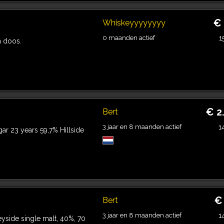
€
Whiskeyyyyyyyy
0 maanden actief
1
n doos.
€ 2
Bert
3 jaar en 8 maanden actief
1
ar 23 years 59,7% Hillside
€
Bert
3 jaar en 8 maanden actief
1
yside single malt, 40%, 70